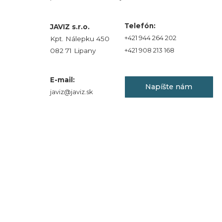
Telefón:
JAVIZ s.r.o.
+421 944 264 202
Kpt. Nálepku 450
082 71 Lipany
+421 908 213 168
E-mail:
Napíšte nám
javiz@javiz.sk