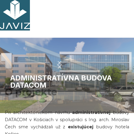
ADMINISTRATÍVNA BUDOVA
DATACOM
O projekte
Pri architektonickom návrhu
administratívnej
budovy
Slide 3 of 6.
DATACOM v Košiciach v spolupráci s Ing. arch. Miroslav
Čech sme vychádzali už z
existujúcej
budovy hotela