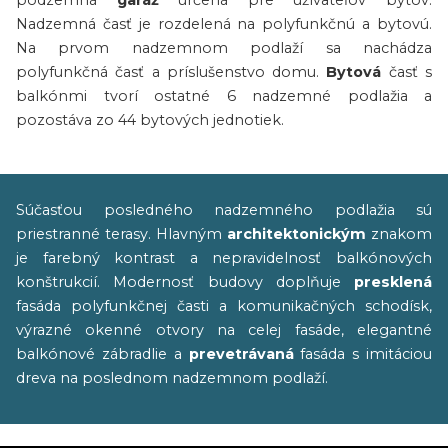
podzemná
garáž
určená pre užívateľov bytov.
Nadzemná časť je rozdelená na polyfunkčnú a bytovú.
Na prvom nadzemnom podlaží sa nachádza
polyfunkčná časť a príslušenstvo domu.
Bytová
časť s
balkónmi tvorí ostatné 6 nadzemné podlažia a
pozostáva zo 44 bytových jednotiek.
Súčasťou posledného nadzemného podlažia sú
priestranné terasy. Hlavným
architektonickým
znakom
je farebný kontrast a nepravidelnosť balkónových
konštrukcií. Modernosť budovy doplňuje
presklená
fasáda polyfunkčnej časti a komunikačných schodísk,
výrazné okenné otvory na celej fasáde, elegantné
balkónové zábradlie a
prevetrávaná
fasáda s imitáciou
dreva na poslednom nadzemnom podlaží.