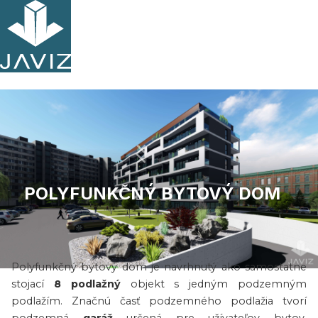
POLYFUNKČNÝ BYTOVÝ DOM
O projekte
Polyfunkčný bytový dom je navrhnutý ako samostatne
Slide 2 of 8.
stojací
8 podlažný
objekt s jedným podzemným
podlažím. Značnú časť podzemného podlažia tvorí