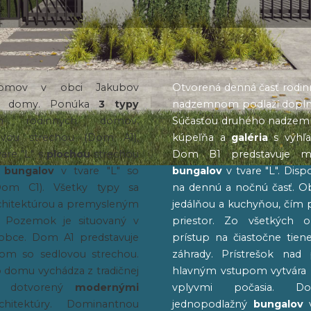
 domov v obci Jakubov
Otvorená denná časť rodi
nné domy. Ponúka
3 typy
nadzemnom podlaží doplne
ích rodinných domov,
Súčasťou druhého nadzemné
vou strechou (Dom A1),
kúpeľňa a
galéria
s výhľa
are "L" s
plochou
strechou
Dom B1 predstavuje mo
ý
bungalov
v tvare "L" so
bungalov
v tvare "L". Dis
om C1). Všetky typy sa
na dennú a nočnú časť. Ob
chitektúrou a premysleným
jedálňou a kuchyňou, čím 
 Pozemok je situovaný v
priestor. Zo všetkých o
a obce. Dom A1 predstavuje
prístup na čiastočne tie
om so sedlovou strechou.
záhrady. Prístrešok nad
 domu vychádza z tradičnej
hlavným vstupom vytvára
 je dotvorený
modernými
vplyvmi počasia. D
chitektúry. Dominantnou
jednopodlažný
bungalov
v