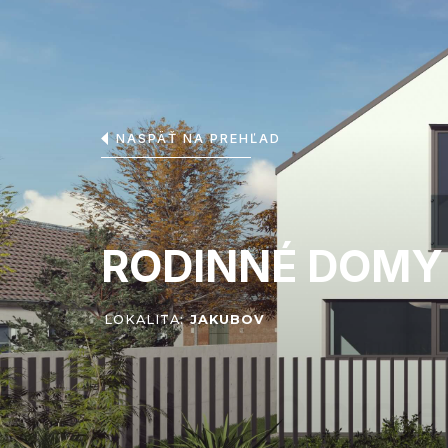
NASPÄŤ NA PREHĽAD
RODINNÉ DOMY
LOKALITA:
JAKUBOV
O proje