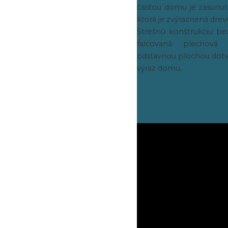
časťou domu je zasunu
ktorá je zvýraznená dr
Strešnú konštrukciu b
falcovaná plechová 
odstavnou plochou dotvá
výraz domu.