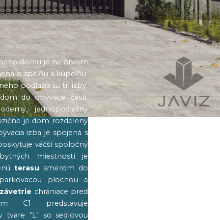
nného domu je na prvom
ná o spálňu a kúpeľňu.
ho podlažia sú tri izby,
dom do obývacej časti.
derný, jednopodlažný
pozične je dom rozdelený
ývacia izba je spojená s
poskytuje väčší spoločný
bytných miestností je
nenú
terasu
smerom do
 parkovacou plochou a
závetrie
chrániace pred
om C1 predstavuje
 tvare "L" so sedlovou