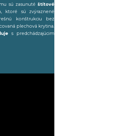
omu sú zasunuté
štítové
, ktoré sú zvýraznené
ešnú konštrukciu bez
covaná plechová krytina.
uje
s predchádzajúcim