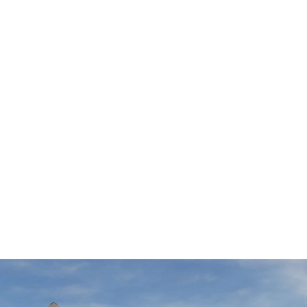
VIAC INFO
Domov
Portfólio
Kto sme
Referencie
Kont