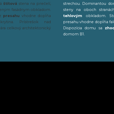
tá
štítová
stena na priečelí,
strechou. Dominantou d
eveným fasádnym obkladom.
steny na oboch stranách
ez
presahu
vhodne dopĺňa
tehlovým
obkladom. Str
krytina. Prístrešok nad
presahu vhodne dopĺňa fal
ra celkový architektonický
Dispozícia domu sa
zhod
domom B1.