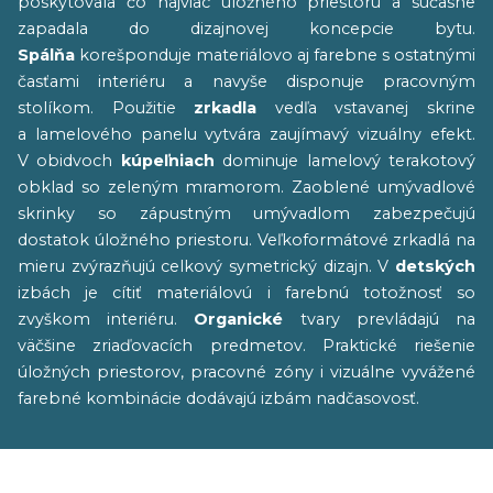
poskytovala čo najviac úložného priestoru a súčasne
zapadala do dizajnovej koncepcie bytu.
Spálňa
korešponduje materiálovo aj farebne s ostatnými
časťami interiéru a navyše disponuje pracovným
stolíkom. Použitie
zrkadla
vedľa vstavanej skrine
a lamelového panelu vytvára zaujímavý vizuálny efekt.
V obidvoch
kúpeľniach
dominuje lamelový terakotový
obklad so zeleným mramorom. Zaoblené umývadlové
skrinky so zápustným umývadlom zabezpečujú
dostatok úložného priestoru. Veľkoformátové zrkadlá na
mieru zvýrazňujú celkový symetrický dizajn. V
detských
izbách je cítiť materiálovú i farebnú totožnosť so
zvyškom interiéru.
Organické
tvary prevládajú na
väčšine zriaďovacích predmetov. Praktické riešenie
úložných priestorov, pracovné zóny i vizuálne vyvážené
farebné kombinácie dodávajú izbám nadčasovosť.