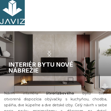
INTERIÉR BYTU NOVÉ
NÁBREŽIE
O projekte
Návrh interiéru
štvorizbového
bytu tvorí
Slide 3 of 24.
otvorená dispozícia obývačky s kuchyňou, chodba,
spálňa, dve kúpeľne a dve detské izby. Celý návrh v sebe