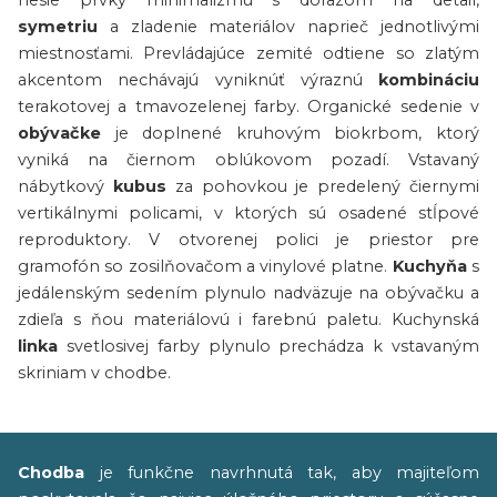
nesie prvky minimalizmu s dôrazom na detail,
symetriu
a zladenie materiálov naprieč jednotlivými
miestnosťami. Prevládajúce zemité odtiene so zlatým
akcentom nechávajú vyniknúť výraznú
kombináciu
terakotovej a tmavozelenej farby. Organické sedenie v
obývačke
je doplnené kruhovým biokrbom, ktorý
vyniká na čiernom oblúkovom pozadí. Vstavaný
nábytkový
kubus
za pohovkou je predelený čiernymi
vertikálnymi policami, v ktorých sú osadené stĺpové
reproduktory. V otvorenej polici je priestor pre
gramofón so zosilňovačom a vinylové platne.
Kuchyňa
s
jedálenským sedením plynulo nadväzuje na obývačku a
zdieľa s ňou materiálovú i farebnú paletu. Kuchynská
linka
svetlosivej farby plynulo prechádza k vstavaným
skriniam v chodbe.
Chodba
je funkčne navrhnutá tak, aby majiteľom