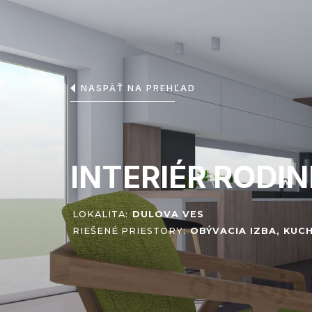
NASPÄŤ NA PREHĽAD
INTERIÉR RODI
LOKALITA:
DULOVA VES
RIEŠENÉ PRIESTORY:
OBÝVACIA IZBA, KUC
O proje