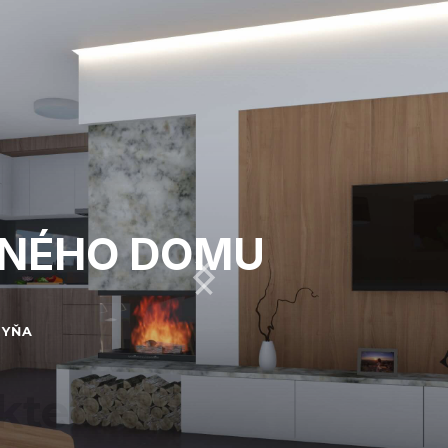
NNÉHO DOMU
HYŇA
kte