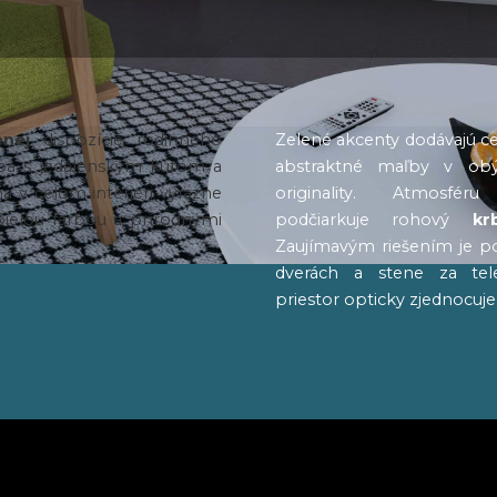
enej
dispozície rodinného
Zelené akcenty dodávajú ce
zba s jedálenským kútom a
abstraktné maľby v obý
 v celom interiéri výrazne
originality. Atmosfé
bielou farbou a prírodnými
podčiarkuje rohový
kr
Zaujímavým riešením je po
dverách a stene za tel
priestor opticky zjednocuje