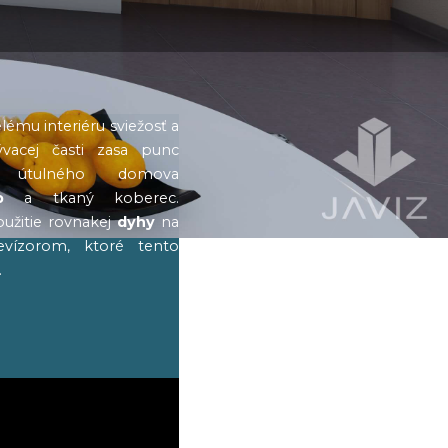
lému interiéru sviežosť a
vacej časti zasa punc
ru útulného domova
b
a tkaný koberec.
užitie rovnakej
dyhy
na
evízorom, ktoré tento
.