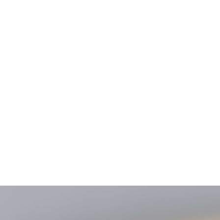
VIAC INFO
Domov
Portfólio
Kto sme
Referencie
Kont