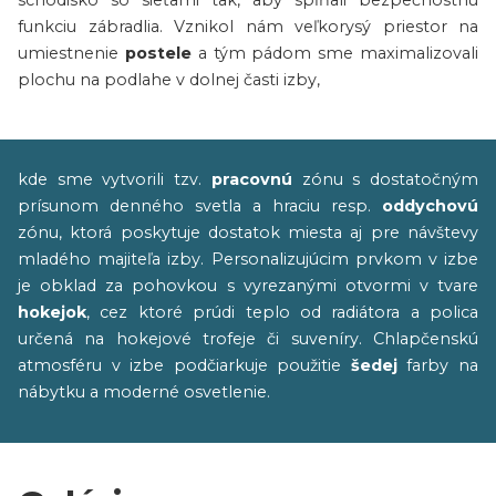
schodisko so sieťami tak, aby spĺňali bezpečnostnú
funkciu zábradlia. Vznikol nám veľkorysý priestor na
umiestnenie
postele
a tým pádom sme maximalizovali
plochu na podlahe v dolnej časti izby,
kde sme vytvorili tzv.
pracovnú
zónu s dostatočným
prísunom denného svetla a hraciu resp.
oddychovú
zónu, ktorá poskytuje dostatok miesta aj pre návštevy
mladého majiteľa izby. Personalizujúcim prvkom v izbe
je obklad za pohovkou s vyrezanými otvormi v tvare
hokejok
, cez ktoré prúdi teplo od radiátora a polica
určená na hokejové trofeje či suveníry. Chlapčenskú
atmosféru v izbe podčiarkuje použitie
šedej
farby na
nábytku a moderné osvetlenie.