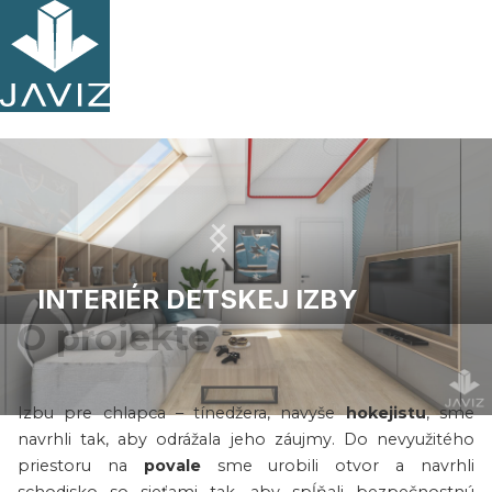
INTERIÉR DETSKEJ IZBY
O projekte
Izbu pre chlapca – tínedžera, navyše
hokejistu
, sme
Slide 2 of 8.
navrhli tak, aby odrážala jeho záujmy. Do nevyužitého
priestoru na
povale
sme urobili otvor a navrhli