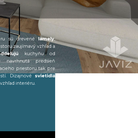
éru sú drevené
lamely
,
storu zaujímavý vzhľad a
oddeľujú
kuchyňu od
e navrhnutá predsieň
acieho priestoru tak pre
stí. Dizajnové
svietidlá
hľad interiéru.