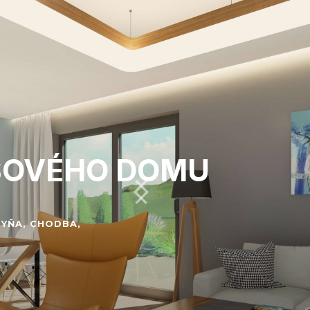
ASOVÉHO DOMU
HYŇA, CHODBA,
kte