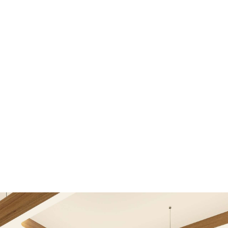
VIAC INFO
Domov
Portfólio
Kto sme
Referencie
Kont