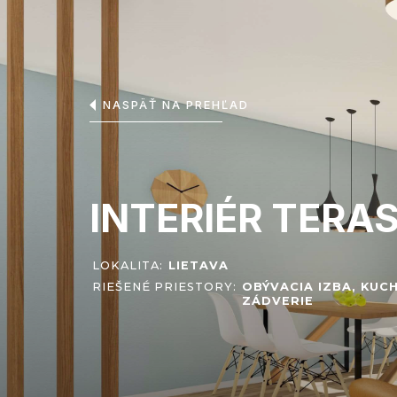
NASPÄŤ NA PREHĽAD
INTERIÉR TER
LOKALITA:
LIETAVA
RIEŠENÉ PRIESTORY:
OBÝVACIA IZBA, KUC
ZÁDVERIE
O proje