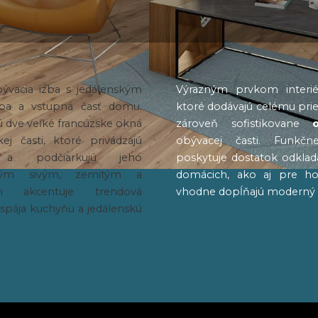
bývacia izba s jedálenským
Výrazným prvkom interi
ba a vstupná časť domu.
ktoré dodávajú celému prie
sú dve veľké francúzske okná
zároveň sofistikovane
ej časti, ktoré privádzajú
obývacej časti. Funkčn
 a podčiarkujú jeho
poskytuje dostatok odklad
tým sivým, zemitým a
domácich, ako aj pre ho
m akcentuje trendová
vhodne dopĺňajú moderný vz
 spája kuchyňu a jedálenskú