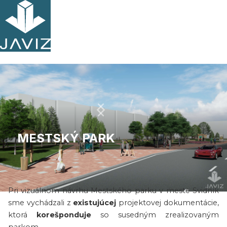
MESTSKÝ PARK
O projekte
Pri vizuálnom návrhu Mestského parku v meste Svidník
Slide 2 of 12.
sme vychádzali z
existujúcej
projektovej dokumentácie,
ktorá
korešponduje
so susedným zrealizovaným