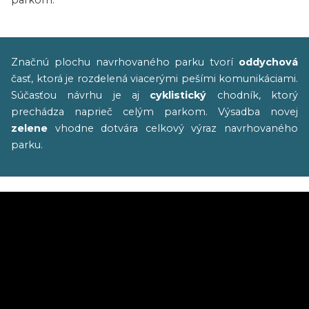
parkom.
Značnú plochu navrhovaného parku tvorí
oddychová
časť, ktorá je rozdelená viacerými pešími komunikáciami.
Súčasťou návrhu je aj
cyklistický
chodník, ktorý
prechádza naprieč celým parkom. Výsadba novej
zelene
vhodne dotvára celkový výraz navrhovaného
parku.