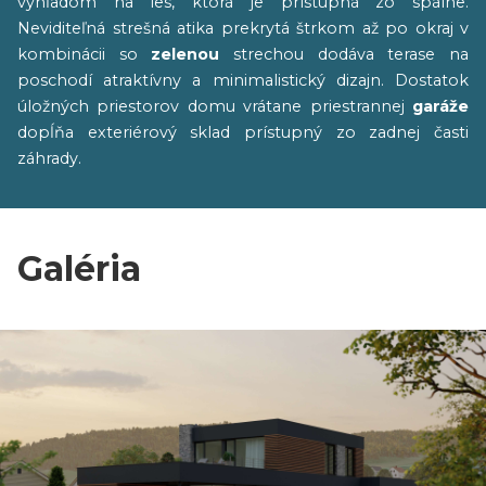
výhľadom na les, ktorá je prístupná zo spálne.
Neviditeľná strešná atika
prekrytá štrkom až po okraj v
kombinácii so
zelenou
strechou dodáva terase na
poschodí atraktívny a minimalistický dizajn. Dostatok
úložných priestorov domu vrátane priestrannej
garáže
dopĺňa exteriérový sklad prístupný zo zadnej časti
záhrady.
Galéria