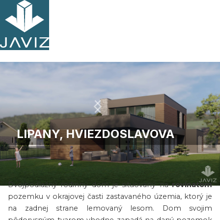
LIPANY, HVIEZDOSLAVOVA
O projekte
Dvojpodlažný rodinný dom je situovaný na
rovinatom
Slide 2 of 13.
pozemku v okrajovej časti zastavaného územia, ktorý je
na zadnej strane lemovaný lesom. Dom svojim