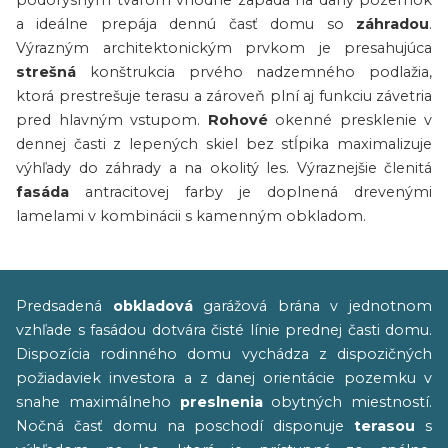
pôdorysným tvarom vhodne zapadá na daný pozemok
a ideálne prepája dennú časť domu so
záhradou
.
Výrazným architektonickým prvkom je presahujúca
strešná
konštrukcia prvého nadzemného podlažia,
ktorá prestrešuje terasu a zároveň plní aj funkciu závetria
pred hlavným vstupom.
Rohové
okenné presklenie v
dennej časti z lepených skiel bez stĺpika maximalizuje
výhľady do záhrady a na okolitý les. Výraznejšie členitá
fasáda
antracitovej farby je doplnená drevenými
lamelami v kombinácii s kamenným obkladom.
Predsadená
obkladová
garážová brána v jednotnom
vzhľade s fasádou dotvára čisté línie prednej časti domu.
Dispozícia rodinného domu vychádza z dispozičných
požiadaviek investora a z danej orientácie pozemku v
snahe maximálneho
preslnenia
obytných miestností.
Nočná časť domu na poschodí disponuje
terasou
s