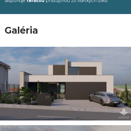
disponuje
terasou
prístupnou zo všetkých izieb.
Galéria