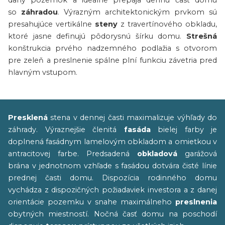
daný pozemok a ideálne prepája dennú časť domu
so
záhradou
. Výrazným architektonickým prvkom sú
presahujúce vertikálne
steny
z travertínového obkladu,
ktoré jasne definujú pôdorysnú šírku domu.
Strešná
konštrukcia prvého nadzemného podlažia s otvorom
pre zeleň a preslnenie spálne plní funkciu závetria pred
hlavným vstupom.
Presklená
stena v dennej časti maximalizuje výhľady do
záhrady. Výraznejšie členitá
fasáda
bielej farby je
doplnená fasádnym lamelovým obkladom a omietkou v
antracitovej farbe. Predsadená
obkladová
garážová
brána v jednotnom vzhľade s fasádou dotvára čisté línie
prednej časti domu. Dispozícia rodinného domu
vychádza z dispozičných požiadaviek investora a z danej
orientácie pozemku v snahe maximálneho
preslnenia
obytných miestností. Nočná časť domu na poschodí