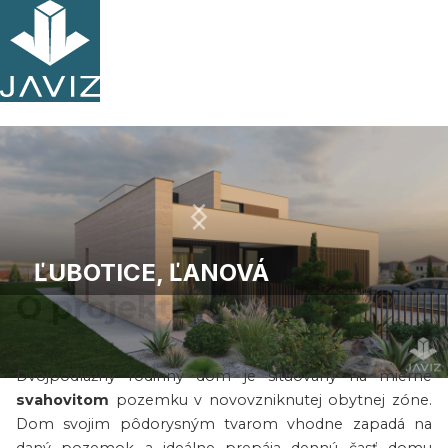
ĽUBOTICE, ĽANOVÁ
O projekte
Dvojpodlažný rodinný dom je situovaný na mierne
Slide 2 of 10.
svahovitom
pozemku v novovzniknutej obytnej zóne.
Dom svojim pôdorysným tvarom vhodne zapadá na