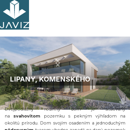
LIPANY, KOMENSKÉHO
O projekte
Dvojpodlažný rodinný dom je situovaný
Slide 2 of 11.
na
svahovitom
pozemku s pekným výhľadom na
okolitú prírodu. Dom svojím osadením a jednoduchým