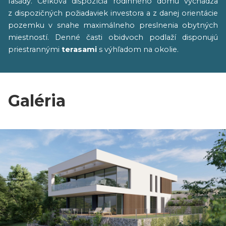
fasády. Celková dispozícia rodinného domu vychádza
z dispozičných požiadaviek investora a z danej orientácie
pozemku v snahe maximálneho preslnenia obytných
miestností. Denné časti obidvoch podlaží disponujú
priestrannými
terasami
s výhľadom na okolie.
Galéria