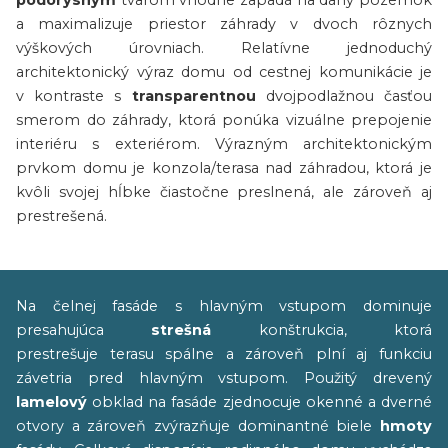
pôdorysným
tvarom vhodne zapadá na daný pozemok
a maximalizuje priestor záhrady v dvoch rôznych
výškových úrovniach. Relatívne jednoduchý
architektonický výraz domu od cestnej komunikácie je
v kontraste s
transparentnou
dvojpodlažnou časťou
smerom do záhrady, ktorá ponúka vizuálne prepojenie
interiéru s exteriérom. Výrazným architektonickým
prvkom domu je konzola/terasa nad záhradou, ktorá je
kvôli svojej hĺbke čiastočne preslnená, ale zároveň aj
prestrešená.
Na čelnej fasáde s hlavným vstupom dominuje
presahujúca
strešná
konštrukcia, ktorá
prestrešuje terasu spálne a zároveň plní aj funkciu
závetria pred hlavným vstupom. Použitý drevený
lamelový
obklad na fasáde zjednocuje okenné a dverné
otvory a zároveň zvýrazňuje dominantné biele
hmoty