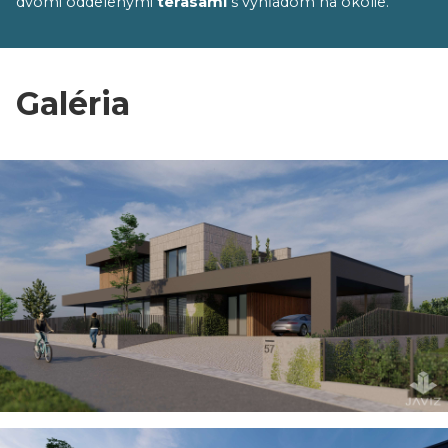
dvomi oddelenými
terasami
s výhľadom na okolie.
Galéria