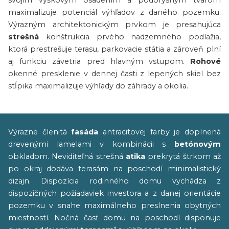
svojim výškovým osadením a pôdorysným tvarom
maximalizuje potenciál výhľadov z daného pozemku.
Výrazným architektonickým prvkom je presahujúca
strešná
konštrukcia prvého nadzemného podlažia,
ktorá prestrešuje terasu, parkovacie státia a zároveň plní
aj funkciu závetria pred hlavným vstupom.
Rohové
okenné presklenie v dennej časti z lepených skiel bez
stĺpika maximalizuje výhľady do záhrady a okolia.
Výrazne členitá
fasáda
antracitovej farby je doplnená
drevenými lamelami v kombinácii s
betónovým
obkladom. Neviditeľná strešná
atika
prekrytá štrkom až
po okraj dodáva terasám na poschodí minimalistický
dizajn. Dispozícia rodinného domu vychádza z
dispozičných požiadaviek investora a z danej orientácie
pozemku v snahe maximálneho preslnenia obytných
miestností. Nočná časť domu na poschodí disponuje