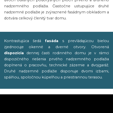
dvoch odlišných pôdorysných plôch prvého a druhého
nadzemného podlažia. Čiastočne ustupujúce druhé
nadzemné podlažie je zvýraznené fasádnym obkladom a
dotvára celkový členitý tvar domu.
Kontrastujúca šedá
fasáda
s prevládajúcou bielou
zjednocuje okenné a dverné otvory. Otvorená
dispozícia
dennej časti rodinného domu je v rámci
dispozičného riešenia prvého nadzemného podlažia
doplnená o pracovňu, technické zázemie a dvojgaráž.
Druhé nadzemné podlažie disponuje dvomi izbami,
spálňou, spoločnou kúpeľňou a priestrannou terasou.