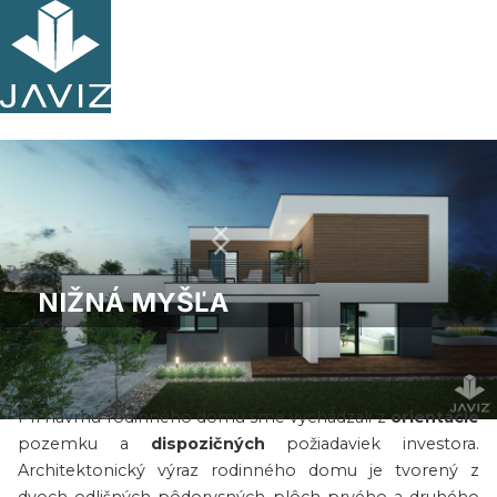
NIŽNÁ MYŠĽA
O projekte
Pri návrhu rodinného domu sme vychádzali z
orientácie
Slide 2 of 7.
pozemku a
dispozičných
požiadaviek investora.
Architektonický výraz rodinného domu je tvorený z